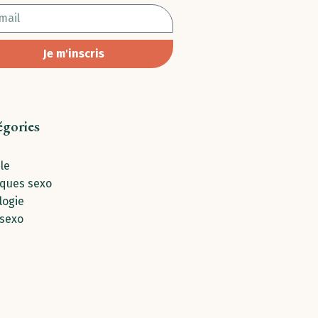
Je m'inscris
égories
le
iques sexo
logie
 sexo