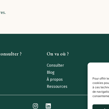
res.
onsulter ?
On va où ?
Consulter
Blog
Pour offrir 
À propos
cookies pour
Ressources
à ces techn
de navigatio
consentement